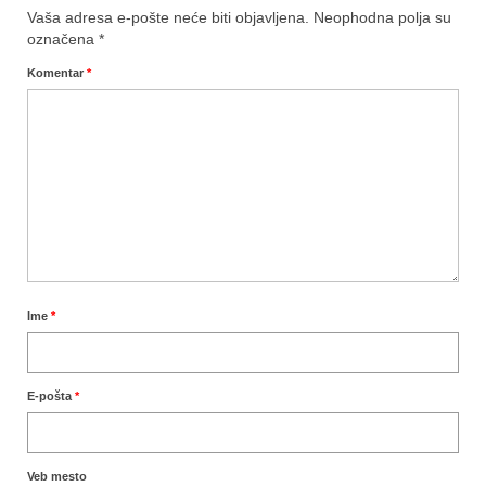
Vaša adresa e-pošte neće biti objavljena.
Neophodna polja su
označena
*
Komentar
*
Ime
*
E-pošta
*
Veb mesto