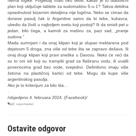
Nema logike. Pogledaj malo oko sebe, kakav je to diabolični
plan koji uključuje tablete za sudomašinu 5-u-1? Takva debilna
opsednutost bizarnim detaljima nije logična. Neko se cimao da
donese pasulj čak iz Argentine samo da bi tebe, kukavca,
ubedio da živiš u najboljem svetu koji postoji? Ili da smisli pet u
jedan, bilo čega, a kamoli za mašinu za, pazi sad, „pranje
sudova.“
Mada sumnjam i da onaj klipan koji je slupao meklarena pod
dejstvom 5 droga, zna više od tebe šta se zapravo dešava. Ili
onaj drugi klipan koji pravi sneška u Davosu. Neko će reći da
su to oni isti koji su trampilii grad za flaširanu vodu, ili uvalili
poveriocima grad bez vode, svejedno. Definitivno imaju više
žetona na plastičnoj kartici od tebe. Mogu da kupe više
argentinskog pasulja.
Ako je to kriterijum za bilo šta…
.
/objavljeno 4. februara 2024. (Facebook)
/
glič
,
supermarket
Ostavite odgovor