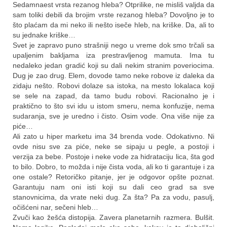
Sedamnaest vrsta rezanog hleba? Otprilike, ne misliš valjda da
sam toliki debili da brojim vrste rezanog hleba? Dovoljno je to
što plaćam da mi neko ili nešto iseče hleb, na kriške. Da, ali to
su jednake kriške…
Svet je zapravo puno strašniji nego u vreme dok smo trčali sa
upaljenim bakljama iza prestravljenog mamuta. Ima tu
nedaleko jedan gradić koji su dali nekim stranim poveriocima.
Dug je zao drug. Elem, dovode tamo neke robove iz daleka da
zidaju nešto. Robovi dolaze sa istoka, na mesto lokalaca koji
se sele na zapad, da tamo budu robovi. Racionalno je i
praktično to što svi idu u istom smeru, nema konfuzije, nema
sudaranja, sve je uredno i čisto. Osim vode. Ona više nije za
piće…
Ali zato u hiper marketu ima 34 brenda vode. Odokativno. Ni
ovde nisu sve za piće, neke se sipaju u pegle, a postoji i
verzija za bebe. Postoje i neke vode za hidrataciju lica, šta god
to bilo. Dobro, to možda i nije čista voda, ali ko ti garantuje i za
one ostale? Retoričko pitanje, jer je odgovor opšte poznat.
Garantuju nam oni isti koji su dali ceo grad sa sve
stanovnicima, da vrate neki dug. Za šta? Pa za vodu, pasulj,
očišćeni nar, sečeni hleb…
Zvuči kao žešća distopija. Zavera planetarnih razmera. Bulšit.