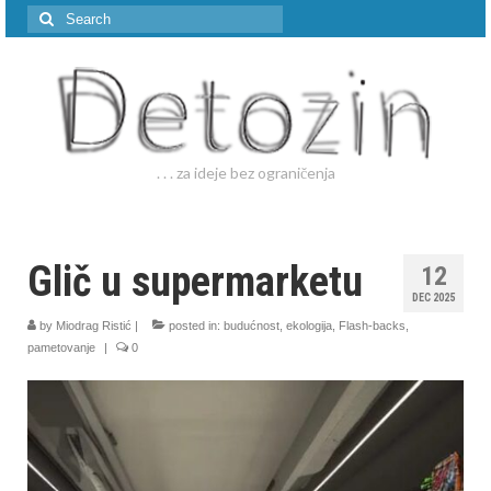
Search
for:
. . . za ideje bez ograničenja
Glič u supermarketu
12
DEC 2025
by
Miodrag Ristić
|
posted in:
budućnost
,
ekologija
,
Flash-backs
,
pametovanje
|
0