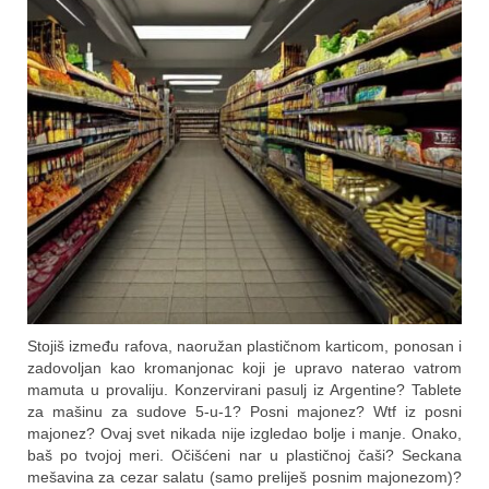
Stojiš između rafova, naoružan plastičnom karticom, ponosan i
zadovoljan kao kromanjonac koji je upravo naterao vatrom
mamuta u provaliju. Konzervirani pasulj iz Argentine? Tablete
za mašinu za sudove 5-u-1? Posni majonez? Wtf iz posni
majonez? Ovaj svet nikada nije izgledao bolje i manje. Onako,
baš po tvojoj meri. Očišćeni nar u plastičnoj čaši? Seckana
mešavina za cezar salatu (samo preliješ posnim majonezom)?