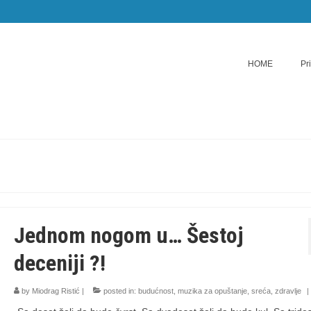
HOME
Pr
Jednom nogom u… Šestoj
deceniji ?!
by
Miodrag Ristić
|
posted in:
budućnost
,
muzika za opuštanje
,
sreća
,
zdravlje
|