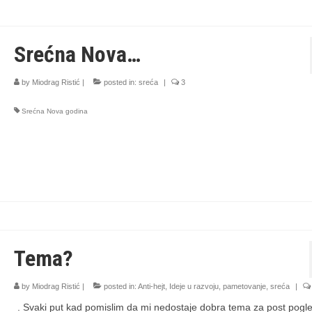
Srećna Nova…
by
Miodrag Ristić
|
posted in:
sreća
|
3
Srećna Nova godina
Tema?
by
Miodrag Ristić
|
posted in:
Anti-hejt
,
Ideje u razvoju
,
pametovanje
,
sreća
|
. Svaki put kad pomislim da mi nedostaje dobra tema za post pog