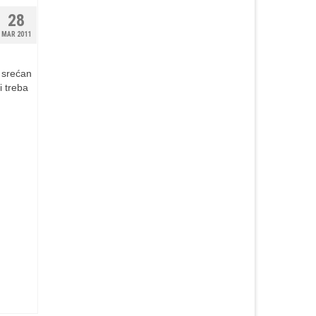
28
MAR 2011
 srećan
 treba