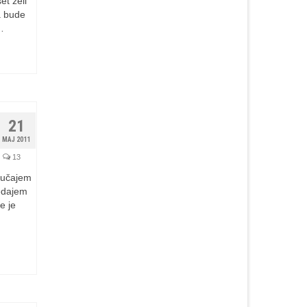
et želi
a bude
…
21
MAJ 2011
13
slučajem
edajem
e je