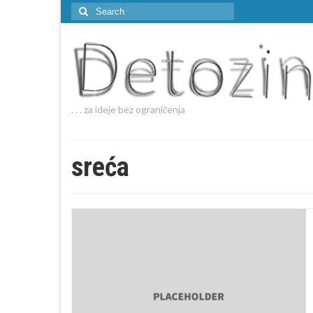
Search
for:
. . . za ideje bez ograničenja
sreća