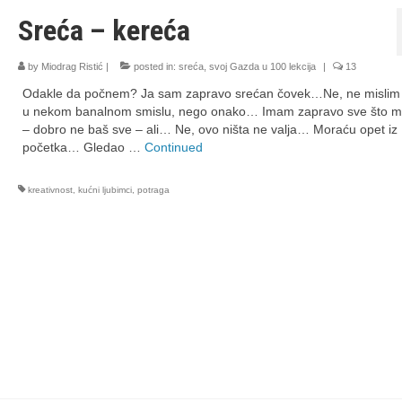
Sreća – kereća
by
Miodrag Ristić
|
posted in:
sreća
,
svoj Gazda u 100 lekcija
|
13
Odakle da počnem? Ja sam zapravo srećan čovek…Ne, ne mislim
u nekom banalnom smislu, nego onako… Imam zapravo sve što mi
– dobro ne baš sve – ali… Ne, ovo ništa ne valja… Moraću opet iz
početka… Gledao …
Continued
kreativnost
,
kućni ljubimci
,
potraga