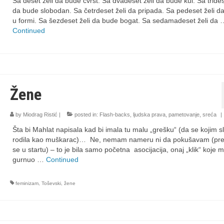
Sa deset želi da bude čvrst. Sa dvadeset želi da bude kul. Sa trides
da bude slobodan. Sa četrdeset želi da pripada. Sa pedeset želi d
u formi. Sa šezdeset želi da bude bogat. Sa sedamadeset želi da 
Continued
Žene
by
Miodrag Ristić
|
posted in:
Flash-backs
,
ljudska prava
,
pametovanje
,
sreća
|
Šta bi Mahlat napisala kad bi imala tu malu „grešku“ (da se kojim 
rodila kao muškarac)… Ne, nemam nameru ni da pokušavam (pr
se u startu) – to je bila samo početna asocijacija, onaj „klik“ koje m
gurnuo …
Continued
feminizam
,
Toševski
,
žene