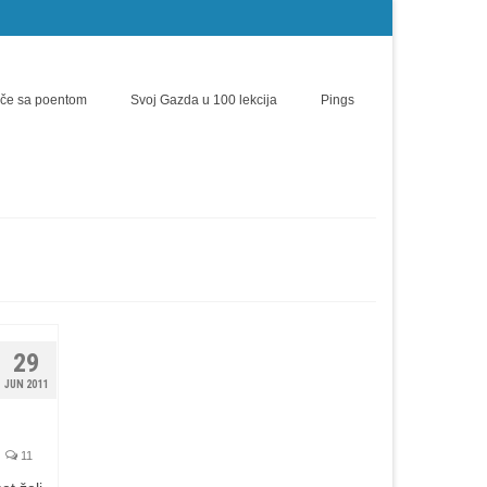
iče sa poentom
Svoj Gazda u 100 lekcija
Pings
29
JUN 2011
11