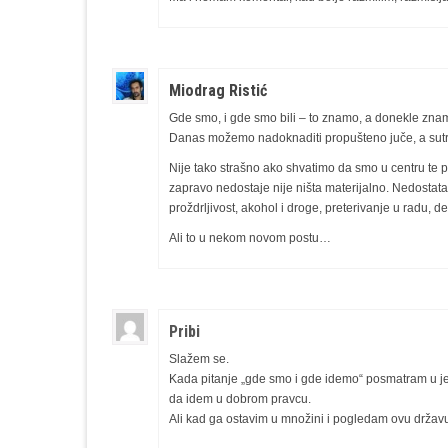
Miodrag Ristić
Gde smo, i gde smo bili – to znamo, a donekle znamo 
Danas možemo nadoknaditi propušteno juče, a sut
Nije tako strašno ako shvatimo da smo u centru te p
zapravo nedostaje nije ništa materijalno. Nedostatak
proždrljivost, akohol i droge, preterivanje u radu, d
Ali to u nekom novom postu…
Pribi
Slažem se.
Kada pitanje „gde smo i gde idemo“ posmatram u je
da idem u dobrom pravcu.
Ali kad ga ostavim u množini i pogledam ovu državu i