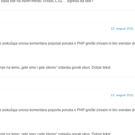
da je sada sve na svom mestu: čćšđžČĆŠŽ… Izgleda da radi?
12. avgust 2011.
posle pokušaja unosa komentara pojavial poruka o PHP greški (nisam ni bio svestan d
nje na temu „gde smo i gde idemo“ ostavlja gorak ukus. Dobar tekst.
12. avgust 2011.
posle pokušaja unosa komentara pojavila poruka o PHP greški (nisam ni bio svestan d
nje na temu „gde smo i gde idemo“ ostavlja gorak ukus. Dobar tekst.