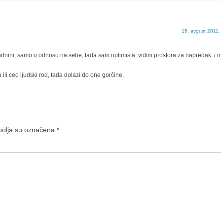
15. avgust 2011.
dnini, samo u odnosu na sebe, tada sam optimista, vidim prostora za napredak, i m
li ceo ljudski rod, tada dolazi do one gorčine.
olja su označena
*