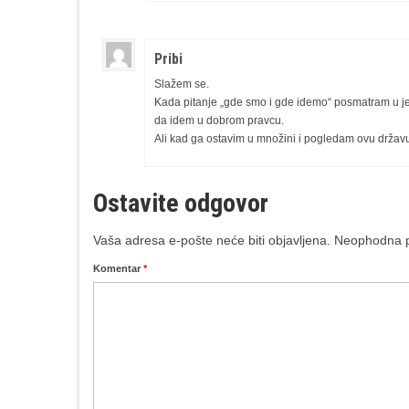
Pribi
Slažem se.
Kada pitanje „gde smo i gde idemo“ posmatram u je
da idem u dobrom pravcu.
Ali kad ga ostavim u množini i pogledam ovu državu i
Ostavite odgovor
Vaša adresa e-pošte neće biti objavljena.
Neophodna p
Komentar
*