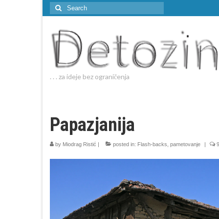
Search
for:
. . . za ideje bez ograničenja
Papazjanija
by
Miodrag Ristić
|
posted in:
Flash-backs
,
pametovanje
|