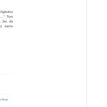
čigledno
ko…“
Tom
. Jer
, da
jak) samo
|
Reply