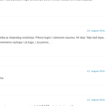
10. avgust 2011.
a je slojevitog značenja. Prkosi logici i zdravom razumu. Ali stoji. Nije baš lepa…
tovremeno razloga i za tugu, i za ponos…
12. avgust 2011.
ana.
12. avgust 2011.