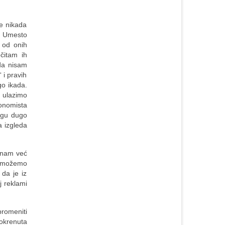
e nikada
. Umesto
 od onih
čitam ih
 da nisam
 i pravih
go ikada.
– ulazimo
konomista
ogu dugo
a izgleda
a nam već
e možemo
 da je iz
j reklami
promeniti
okrenuta