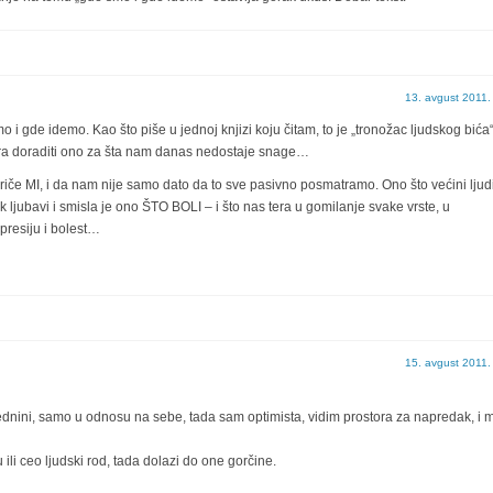
13. avgust 2011.
i gde idemo. Kao što piše u jednoj knjizi koju čitam, to je „tronožac ljudskog bića“
ra doraditi ono za šta nam danas nedostaje snage…
riče MI, i da nam nije samo dato da to sve pasivno posmatramo. Ono što većini ljud
 ljubavi i smisla je ono ŠTO BOLI – i što nas tera u gomilanje svake vrste, u
epresiju i bolest…
15. avgust 2011.
dnini, samo u odnosu na sebe, tada sam optimista, vidim prostora za napredak, i m
li ceo ljudski rod, tada dolazi do one gorčine.