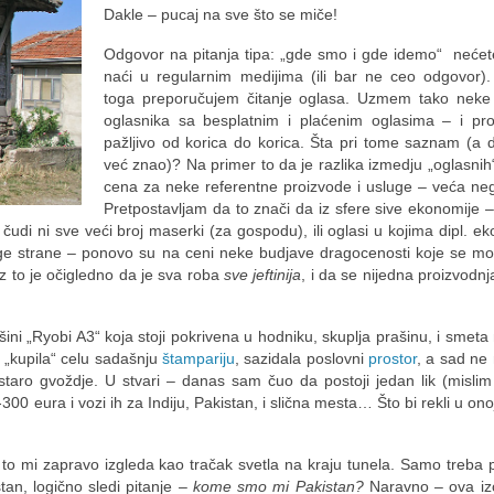
Dakle – pucaj na sve što se miče!
Odgovor na pitanja tipa: „gde smo i gde idemo“ nećet
naći u regularnim medijima (ili bar ne ceo odgovor)
toga preporučujem čitanje oglasa. Uzmem tako neke
oglasnika sa besplatnim i plaćenim oglasima – i pro
pažljivo od korica do korica. Šta pri tome saznam (a
već znao)? Na primer to da je razlika izmedju „oglasnih“
cena za neke referentne proizvode i usluge – veća ne
Pretpostavljam da to znači da iz sfere sive ekonomije 
čudi ni sve veći broj maserki (za gospodu), ili oglasi u kojima dipl. e
uge strane – ponovo su na ceni neke budjave dragocenosti koje se m
z to je očigledno da je sva roba
sve jeftinija
, i da se nijedna proizvodnj
ini „Ryobi A3“ koja stoji pokrivena u hodniku, skuplja prašinu, i smet
 „kupila“ celu sadašnju
štampariju
, sazidala poslovni
prostor
, a sad n
taro gvoždje. U stvari – danas sam čuo da postoji jedan lik (mislim
00 eura i vozi ih za Indiju, Pakistan, i slična mesta… Što bi rekli u ono
to mi zapravo izgleda kao tračak svetla na kraju tunela. Samo treba 
an, logično sledi pitanje
– kome smo mi Pakistan?
Naravno – ova iz