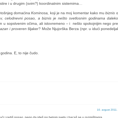
stire i u drugim (svim?) koordinatnim sistemima…
etošnjeg domaćina
Kominosa,
koji je na moj komentar kako mu
biznis
o
, celodnevni posao, a biznis je nešto svetlosnim godinama dale
 u sopstvenim očima, ali istovremeno – i nešto spokojnijim nego pre
azan i proveren
šljaker? Može Njujorška Berza (npr. u idući ponedel
 godina. E, to nije čudo.
10. avgust 2011.
ući i radiš posao, nego da ideš po belom svetu i bacaš se u razmišljanja.