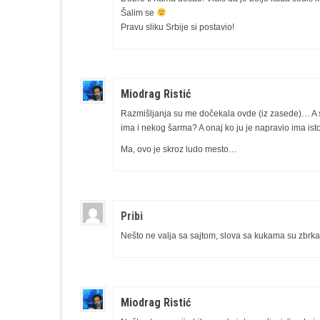
Šalim se
Pravu sliku Srbije si postavio!
Miodrag Ristić
Razmišljanja su me dočekala ovde (iz zasede)… A slik
ima i nekog šarma? A onaj ko ju je napravio ima is
Ma, ovo je skroz ludo mesto…
Pribi
Nešto ne valja sa sajtom, slova sa kukama su zbrk
Miodrag Ristić