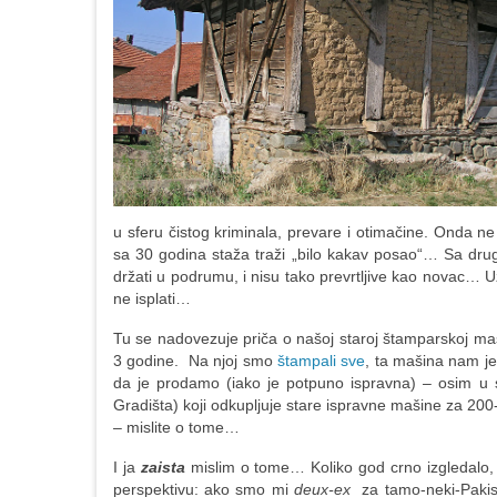
u sferu čistog kriminala, prevare i otimačine. Onda ne 
sa 30 godina staža traži „bilo kakav posao“… Sa dr
držati u podrumu, i nisu tako prevrtljive kao novac… U
ne isplati…
Tu se nadovezuje priča o našoj staroj štamparskoj maš
3 godine. Na njoj smo
štampali sve
, ta mašina nam je
da je prodamo (iako je potpuno ispravna) – osim u s
Gradišta) koji odkupljuje stare ispravne mašine za 200-3
– mislite o tome…
I ja
zaista
mislim o tome… Koliko god crno izgledalo, 
perspektivu: ako smo mi
deux-ex
za tamo-neki-Pakist