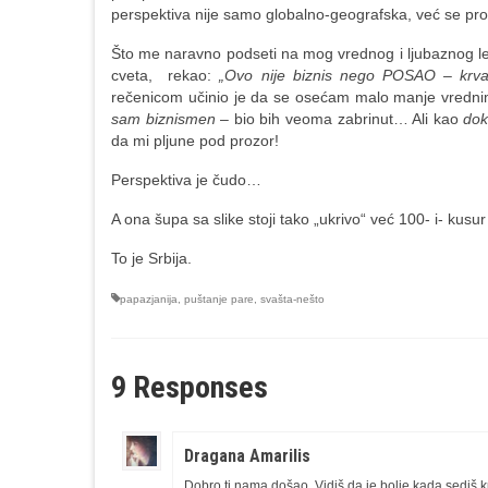
perspektiva nije samo globalno-geografska, već se pro
Što me naravno podseti na mog vrednog i ljubaznog l
cveta, rekao:
„Ovo nije biznis nego POSAO – krvav
rečenicom učinio je da se osećam malo manje vrednim
sam biznismen
– bio bih veoma zabrinut… Ali kao
dok
da mi pljune pod prozor!
Perspektiva je čudo…
A ona šupa sa slike stoji tako „ukrivo“ već 100- i- kusur
To je Srbija.
papazjanija
,
puštanje pare
,
svašta-nešto
9 Responses
Dragana Amarilis
Dobro ti nama došao. Vidiš da je bolje kada sediš k