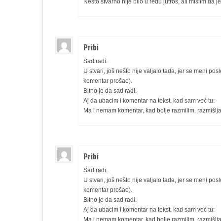
Nešto stvarno nije bilo u redu jutros, ali mislim 
Pribi
Sad radi.
U stvari, još nešto nije valjalo tada, jer se meni 
komentar prošao).
Bitno je da sad radi.
Aj da ubacim i komentar na tekst, kad sam već tu:
Ma i nemam komentar, kad bolje razmilim, razmišlja
Pribi
Sad radi.
U stvari, još nešto nije valjalo tada, jer se meni 
komentar prošao).
Bitno je da sad radi.
Aj da ubacim i komentar na tekst, kad sam već tu:
Ma i nemam komentar, kad bolje razmilim, razmišlja