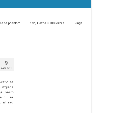
iče sa poentom
Svoj Gazda u 100 lekcija
Pings
9
AVG 2011
vratio sa
 izgleda
je nešto
a ću se
, ali sad