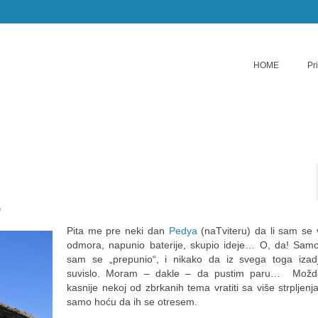
HOME
Pr
9
Pita me pre neki dan
Pedya
(naTviteru) da li sam se 
odmora, napunio baterije, skupio ideje… O, da! Samo
sam se „prepunio“, i nikako da iz svega toga izad
suvislo. Moram – dakle – da pustim paru… Možd
kasnije nekoj od zbrkanih tema vratiti sa više strpljenja
samo hoću da ih se otresem.