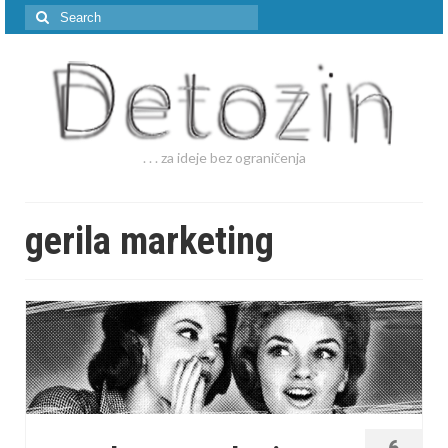
Search
for:
. . . za ideje bez ograničenja
gerila marketing