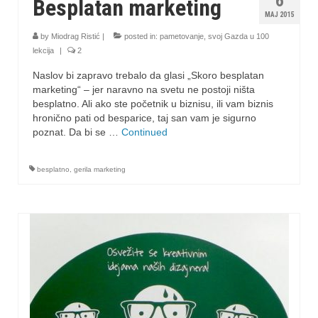
6
Besplatan marketing
MAJ 2015
by
Miodrag Ristić
|
posted in:
pametovanje
,
svoj Gazda u 100
lekcija
|
2
Naslov bi zapravo trebalo da glasi „Skoro besplatan
marketing“ – jer naravno na svetu ne postoji ništa
besplatno. Ali ako ste početnik u biznisu, ili vam biznis
hronično pati od besparice, taj san vam je sigurno
poznat. Da bi se …
Continued
besplatno
,
gerila marketing