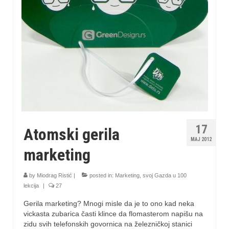
17
Atomski gerila
MAJ 2012
marketing
by
Miodrag Ristić
|
posted in:
Marketing
,
svoj Gazda u 100
lekcija
|
27
Gerila marketing? Mnogi misle da je to ono kad neka
vickasta zubarica časti klince da flomasterom napišu na
zidu svih telefonskih govornica na železničkoj stanici