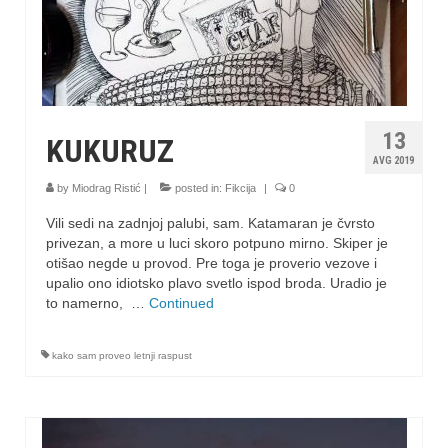
13
KUKURUZ
AVG 2019
by
Miodrag Ristić
|
posted in:
Fikcija
|
0
Vili sedi na zadnjoj palubi, sam. Katamaran je čvrsto
privezan, a more u luci skoro potpuno mirno. Skiper je
otišao negde u provod. Pre toga je proverio vezove i
upalio ono idiotsko plavo svetlo ispod broda. Uradio je
to namerno, …
Continued
kako sam proveo letnji raspust