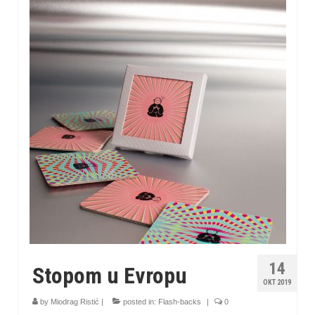
14
Stopom u Evropu
OKT 2019
by
Miodrag Ristić
|
posted in:
Flash-backs
|
0