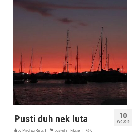
10
Pusti duh nek luta
AVG 2019
by
Miodrag Ristić
|
posted in:
Fikcija
|
0