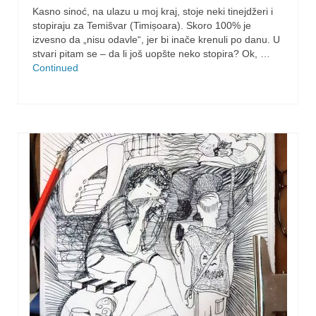
Kasno sinoć, na ulazu u moj kraj, stoje neki tinejdžeri i
stopiraju za Temišvar (Timișoara). Skoro 100% je
izvesno da „nisu odavle“, jer bi inače krenuli po danu. U
stvari pitam se – da li još uopšte neko stopira? Ok, …
Continued