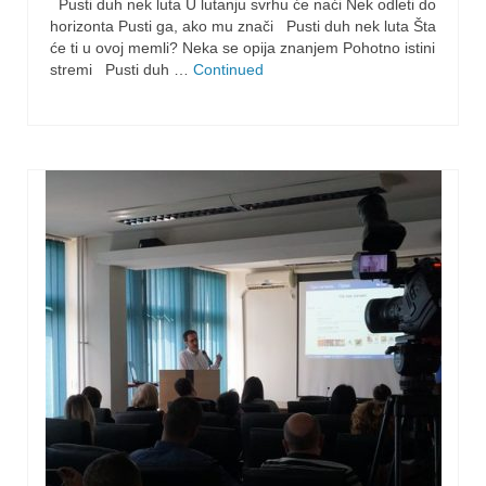
Pusti duh nek luta U lutanju svrhu će naći Nek odleti do
horizonta Pusti ga, ako mu znači Pusti duh nek luta Šta
će ti u ovoj memli? Neka se opija znanjem Pohotno istini
stremi Pusti duh …
Continued