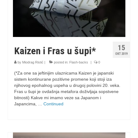
15
Kaizen i Fras u šupi*
OKT 2019
by
Miodrag Ristić
|
posted in:
Flash-backs
|
0
(*Za one sa jeftinijim ulaznicama Kaizen je japanski
sistem kontinurane pozitivne promene koji stoji iza
njihovog epohalnog uspeha u drugoj polovini 20. veka.
Fras u šupi je ovdašnja metafora doživljaja sopstvene
bitnosti) Kakve mi imamo veze sa Japanom i
Japancima, …
Continued