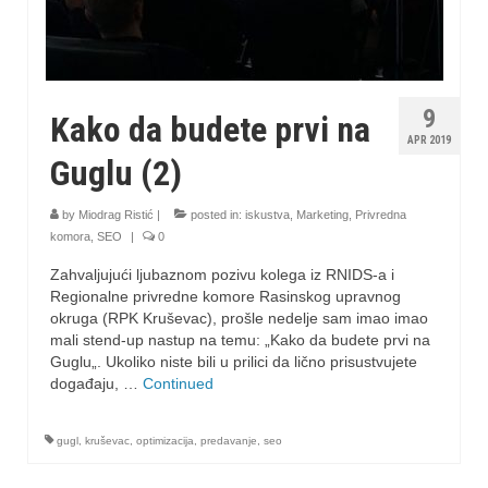
9
Kako da budete prvi na
APR 2019
Guglu (2)
by
Miodrag Ristić
|
posted in:
iskustva
,
Marketing
,
Privredna
komora
,
SEO
|
0
Zahvaljujući ljubaznom pozivu kolega iz RNIDS-a i
Regionalne privredne komore Rasinskog upravnog
okruga (RPK Kruševac), prošle nedelje sam imao imao
mali stend-up nastup na temu: „Kako da budete prvi na
Guglu„. Ukoliko niste bili u prilici da lično prisustvujete
događaju, …
Continued
gugl
,
kruševac
,
optimizacija
,
predavanje
,
seo