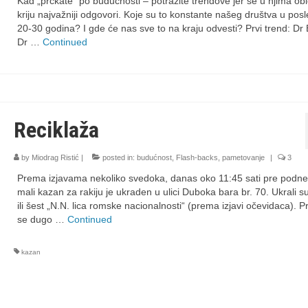
Kad „prčkate“ po budućnosti – potražite trendove jer se u njima ob
kriju najvažniji odgovori. Koje su to konstante našeg društva u posl
20-30 godina? I gde će nas sve to na kraju odvesti? Prvi trend: Dr 
Dr …
Continued
Reciklaža
by
Miodrag Ristić
|
posted in:
budućnost
,
Flash-backs
,
pametovanje
|
3
Prema izjavama nekoliko svedoka, danas oko 11:45 sati pre podne
mali kazan za rakiju je ukraden u ulici Duboka bara br. 70. Ukrali s
ili šest „N.N. lica romske nacionalnosti“ (prema izjavi očevidaca). P
se dugo …
Continued
kazan