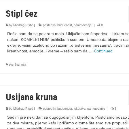
Stipl čez
by
Miodrag Ristić
|
posted in:
budućnost
,
pametovanje
|
0
Rešio sam da se poigram malo. Uključio sam štopericu – i trkam s
našom KOMPLETNOM političkom scenom. Umesto da blejim u ra
ekrane, visim uzaludno po raznim „društvenim mrežama“, traćim s
kreativnost, emocije, i vreme – rešio sam da …
Continued
stipl čez
,
trka
Usijana kruna
by
Miodrag Ristić
|
posted in:
budućnost
,
iskustva
,
pametovanje
|
3
Sedim pre neki dan sa dugogodišnjim klijentom. Pošto smo posao z
za dva minuta, pijemo kafu i pričamo o tome šta smo sve propustili
uradimo u proteklih dvadeset godina, a čemu se nadamo u sledeći