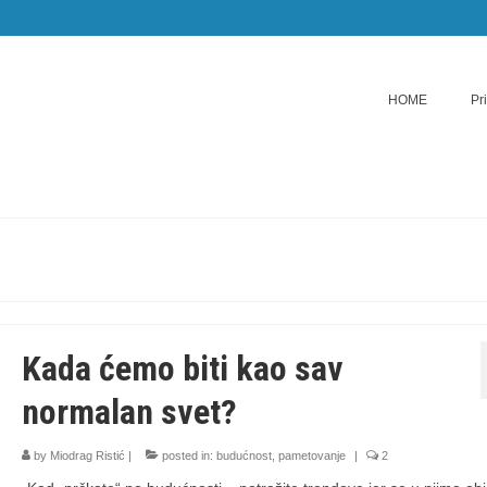
HOME
Pr
Kada ćemo biti kao sav
normalan svet?
by
Miodrag Ristić
|
posted in:
budućnost
,
pametovanje
|
2