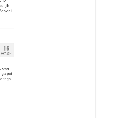
ično
ednjih
Beavis i
16
OKT 2014
, ovaj
u ga pet
re toga