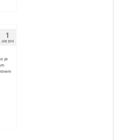
1
JUN 2014
o je
sam
retnem