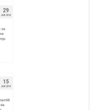
29
JAN 2014
e sa
zne
voju
15
JAN 2014
avršili
 da
h