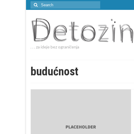
Search
for:
. . . za ideje bez ograničenja
budućnost