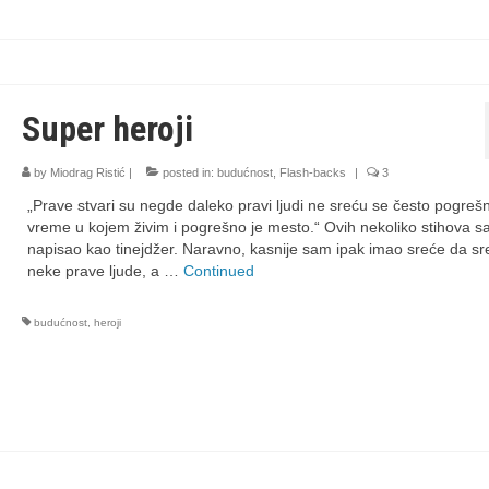
Super heroji
by
Miodrag Ristić
|
posted in:
budućnost
,
Flash-backs
|
3
„Prave stvari su negde daleko pravi ljudi ne sreću se često pogrešn
vreme u kojem živim i pogrešno je mesto.“ Ovih nekoliko stihova 
napisao kao tinejdžer. Naravno, kasnije sam ipak imao sreće da s
neke prave ljude, a …
Continued
budućnost
,
heroji