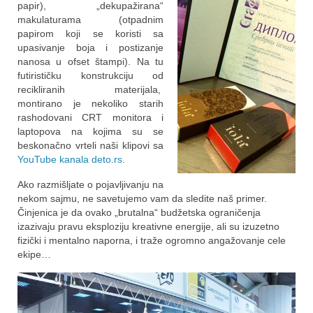
papir), „dekupažirana“
makulaturama (otpadnim
papirom koji se koristi sa
upasivanje boja i postizanje
nanosa u ofset štampi). Na tu
futirističku konstrukciju od
recikliranih materijala,
montirano je nekoliko starih
rashodovani CRT monitora i
laptopova na kojima su se
beskonačno vrteli naši klipovi sa
YouTube kanala deto.rs.
Ako razmišljate o pojavljivanju na
nekom sajmu, ne savetujemo vam da sledite naš primer.
Činjenica je da ovako „brutalna“ budžetska ograničenja
izazivaju pravu eksploziju kreativne energije, ali su izuzetno
fizički i mentalno naporna, i traže ogromno angažovanje cele
ekipe…