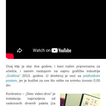
Ovaj klip je star dve godine, i bavi našim pripremama za
učešće, i samim nastupom na sajmu grafičke industrije
„
Grafima
“ 2013. godine. U direktnoj je vezi sa
prethodnim
postom
, jer je budžet za sve što vidite na snimku iznosio 0,00
din.
Ko
nkretno – „Deto video-drvo“ je
instalacija napravljena od
raskovanih drvenih paleta (za