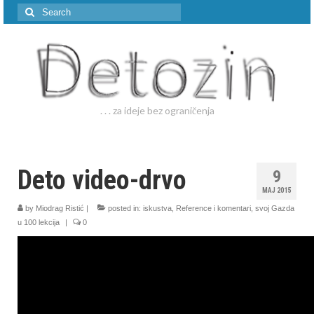
Search
for:
. . . za ideje bez ograničenja
Deto video-drvo
9
MAJ 2015
by
Miodrag Ristić
|
posted in:
iskustva
,
Reference i komentari
,
svoj Gazda
u 100 lekcija
|
0