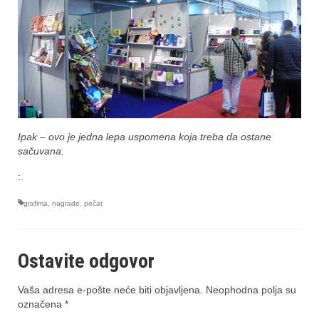
Ipak – ovo je jedna lepa uspomena koja treba da ostane
sačuvana.
:.
grafima
,
nagrade
,
pečat
Ostavite odgovor
Vaša adresa e-pošte neće biti objavljena.
Neophodna polja su
označena
*