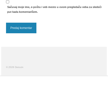
Sačuvaj moje ime, e-poštu i veb mesto u ovom pregledaču veba za sledeći
put kada komentarišem.
© 2026 Detozin