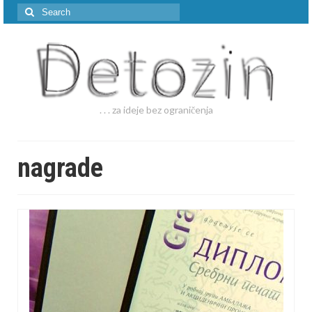
Search
for:
. . . za ideje bez ograničenja
nagrade