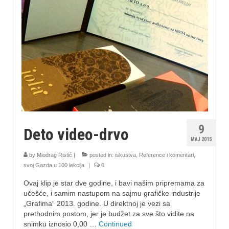
9
Deto video-drvo
MAJ 2015
by
Miodrag Ristić
|
posted in:
iskustva
,
Reference i komentari
,
svoj Gazda u 100 lekcija
|
0
Ovaj klip je star dve godine, i bavi našim pripremama za
učešće, i samim nastupom na sajmu grafičke industrije
„Grafima“ 2013. godine. U direktnoj je vezi sa
prethodnim postom, jer je budžet za sve što vidite na
snimku iznosio 0,00 …
Continued