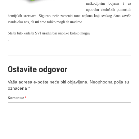
neškodljivim bojama i uz
upotrebu ekoloških pomoćnih
hemijskih sretstava. Sigurno neće zameniti tone najlona koji svakog dana završe
svuda oko nas, ali
mi
smo toliko mogli da uradimo…
Šta bi bilo kada bi SVI uradili bar onoliko koliko mogu?
.
Ostavite odgovor
Vaša adresa e-pošte neće biti objavljena.
Neophodna polja su
označena
*
Komentar
*