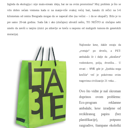
Izgleda da ekologija i nije main-stream ideja, bar ne na ovim prostorima? Moj problem je što se
vrlo dobro sećam vremena kada si na manje-više svakoj većoj bari, kanalu ili rečici na 5-6
kilometara od centra Beograda mogao da se napecaš ribe (na većini – i da se okupaš!). Bilo je to
pre samo 20-tak godina. Sada čak i ako (slučajno) uhvatiš nešto, TO NEŠTO ni slučajno nebi
smelo da završi u tanjiru (rizici po zdravlje se kreću u rasponu od malignih tumora do genetskih
mutacija).
Najlonske kese, dakle ostaju da
„cvetaju“ po drveću, a PET-
ambalaža će i dalje da „ukrašava“
vodotokove, polja, dvorišta… U
stvari –
SVE
gde je „ljudska noga
kročila“ već je pokriveno ovim
tragovima civilizacije 21 veka…
Ovo što vidite je naš skroman
doprinos ovom problemu:
Eco-program reklamne
ambalaže, kese izradjene od
recikliranog papira (bez
plastifikacije), potpuno
razgradive, štampane ekološki