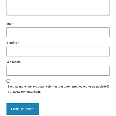
Ime
*
E-pošta
*
Veb mesto
Sačuvaj moje ime, e-poštu i veb mesto u ovom pregledaču veba za sledeći
put kada komentarišem.