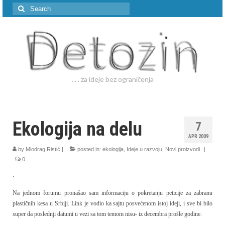
Search
for:
. . . za ideje bez ograničenja
Ekologija na delu
7
APR 2009
by
Miodrag Ristić
|
posted in:
ekologija
,
Ideje u razvoju
,
Novi proizvodi
|
0
.
Na jednom forumu pronašao sam informaciju o pokretanju peticije za zabranu
plastičnih kesa u Srbiji. Link je vodio ka sajtu posvećenom istoj ideji, i sve bi bilo
super da poslednji datumi u vezi sa tom temom nisu- iz decembra prošle godine.