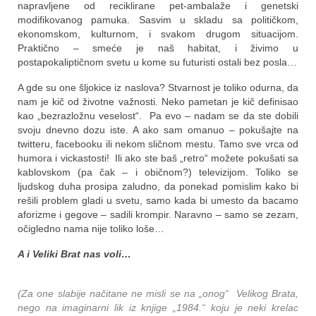
napravljene od reciklirane pet-ambalaže i genetski
modifikovanog pamuka. Sasvim u skladu sa političkom,
ekonomskom, kulturnom, i svakom drugom situacijom.
Praktično – smeće je naš habitat, i živimo u
postapokaliptičnom svetu u kome su futuristi ostali bez posla…
A gde su one šljokice iz naslova? Stvarnost je toliko odurna, da
nam je kič od životne važnosti. Neko pametan je kič definisao
kao „bezrazložnu veselost“. Pa evo – nadam se da ste dobili
svoju dnevno dozu iste. A ako sam omanuo – pokušajte na
twitteru, facebooku ili nekom sličnom mestu. Tamo sve vrca od
humora i vickastosti! Ili ako ste baš „retro“ možete pokušati sa
kablovskom (pa čak – i običnom?) televizijom. Toliko se
ljudskog duha prosipa zaludno, da ponekad pomislim kako bi
rešili problem gladi u svetu, samo kada bi umesto da bacamo
aforizme i gegove – sadili krompir. Naravno – samo se zezam,
očigledno nama nije toliko loše…
A i Veliki Brat nas voli…
(Za one slabije načitane ne misli se na „onog“ Velikog Brata,
nego na imaginarni lik iz knjige „1984.“ koju je neki krelac