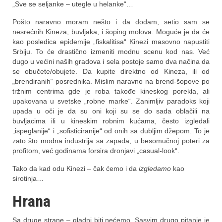
„Sve se seljanke – utegle u helanke“…
Pošto naravno moram nešto i da dodam, setio sam se
nesrećnih Kineza, buvljaka, i šoping molova. Moguće je da će
kao posledica epidemije „fiskalitisa“ Kinezi masovno napustiti
Srbiju. To će drastično izmeniti modnu scenu kod nas. Već
dugo u većini naših gradova i sela postoje samo dva načina da
se obučete/obujete. Da kupite direktno od Kineza, ili od
„brendiranih“ posrednika. Mislim naravno na brend-šopove po
tržnim centrima gde je roba takođe kineskog porekla, ali
upakovana u svetske „robne marke“. Zanimljiv paradoks koji
upada u oči je da su oni koji su se do sada oblačili na
buvljacima ili u kineskim robnim kućama, često izgledali
„ispeglanije“ i „sofisticiranije“ od onih sa dubljim džepom. To je
zato što modna industrija sa zapada, u besomučnoj poteri za
profitom, već godinama forsira dronjavi „casual-look“.
Tako da kad odu Kinezi – čak ćemo i da
izgledamo
kao
sirotinja…
Hrana
Sa druge strane – gladni biti nećemo. Sasvim drugo pitanje je