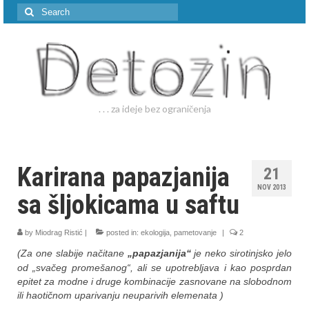
Search
for:
. . . za ideje bez ograničenja
Karirana papazjanija
21
NOV 2013
sa šljokicama u saftu
by
Miodrag Ristić
|
posted in:
ekologija
,
pametovanje
|
2
(Za one slabije načitane
„papazjanija“
je neko sirotinjsko jelo
od „svačeg promešanog“, ali se upotrebljava i kao posprdan
epitet za modne i druge kombinacije zasnovane na slobodnom
ili haotičnom uparivanju neuparivih elemenata )