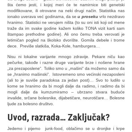
šta ćemo jesti, i kojoj meri će te namirnice biti genetski
modifikovane, ili otrovane na neki drugi način. Statistika nas
ionako uverava već godinama, da se
u proseku
vrlo nezdravo
hranimo. Statistici ne verujem ništa (to su oni isti koji od mene
traže da im svake godine kažem koliko TONA vizit karti sam
štampao prethodne godine). Ali ono čemu treba verovati je
letimičan pogled na školsko dvorište. Gomila debele i trome
dece. Previše slatkiša, Koka-Kole, hamburgera…
Nisu ni lokalne varijante mnogo zdravije. Pekare niču kao
pečurke, takođe i razne druge varijante brze i nošene hrane
„za prezaposlene“. Toliko smo u „mašini“ da možemo samo da
se „hranimo mašinski“. Istovremeno smo većinski nezaposleni
(ali to je suviše paradoksa za jedan post)… Svo to ludilo u
kome se hranimo da bi mogli dalje da radimo, i radimo da bi
mogli dalje da kumzumiramo – ubrzano stvara buduće
invalide, srčane bolesnike, dijabetičare, neurotičare… Bolesne
ljude za bolesno društvo.
Uvod, razrada… Zaključak?
Jedemo i pijemo junk-food, oblačimo se u dronjke i krpe