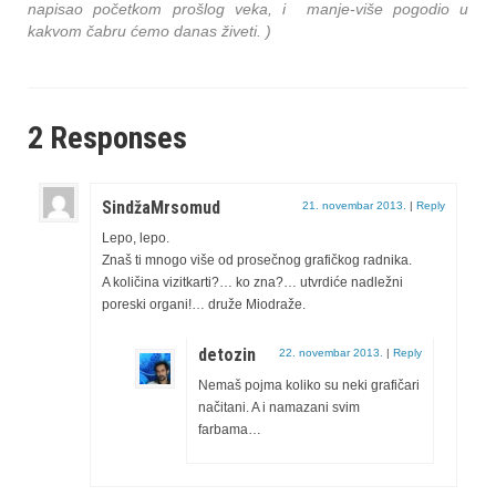
napisao početkom prošlog veka, i manje-više pogodio u
kakvom čabru ćemo danas živeti. )
2 Responses
SindžaMrsomud
21. novembar 2013.
|
Reply
Lepo, lepo.
Znaš ti mnogo više od prosečnog grafičkog radnika.
A količina vizitkarti?… ko zna?… utvrdiće nadležni
poreski organi!… druže Miodraže.
detozin
22. novembar 2013.
|
Reply
Nemaš pojma koliko su neki grafičari
načitani. A i namazani svim
farbama…