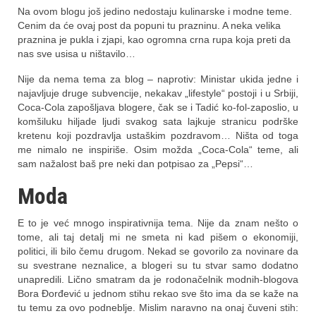
Na ovom blogu još jedino nedostaju kulinarske i modne teme.
Cenim da će ovaj post da popuni tu prazninu. A neka velika
praznina je pukla i zjapi, kao ogromna crna rupa koja preti da
nas sve usisa u ništavilo…
Nije da nema tema za blog – naprotiv: Ministar ukida jedne i
najavljuje druge subvencije, nekakav „lifestyle“ postoji i u Srbiji,
Coca-Cola zapošljava blogere, čak se i Tadić ko-fol-zaposlio, u
komšiluku hiljade ljudi svakog sata lajkuje stranicu podrške
kretenu koji pozdravlja ustaškim pozdravom… Ništa od toga
me nimalo ne inspiriše. Osim možda „Coca-Cola“ teme, ali
sam nažalost baš pre neki dan potpisao za „Pepsi“…
Moda
E to je već mnogo inspirativnija tema. Nije da znam nešto o
tome, ali taj detalj mi ne smeta ni kad pišem o ekonomiji,
politici, ili bilo čemu drugom. Nekad se govorilo za novinare da
su svestrane neznalice, a blogeri su tu stvar samo dodatno
unapredili. Lično smatram da je rodonačelnik modnih-blogova
Bora Đorđević u jednom stihu rekao sve što ima da se kaže na
tu temu za ovo podneblje. Mislim naravno na onaj čuveni stih: