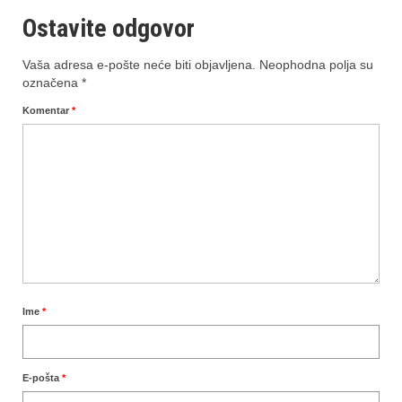
Ostavite odgovor
Vaša adresa e-pošte neće biti objavljena.
Neophodna polja su
označena
*
Komentar
*
Ime
*
E-pošta
*