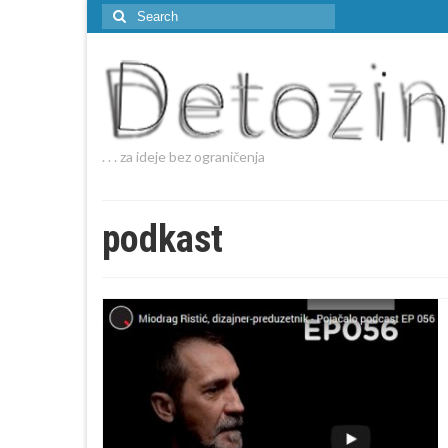
Search
for:
. . . za ideje bez ograničenja
podkast