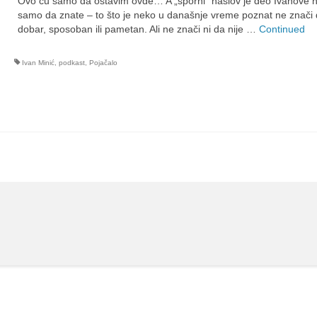
Ovo ću samo da ostavim ovde… A „sporni“ naslov je deo Ivanove n
samo da znate – to što je neko u današnje vreme poznat ne znači 
dobar, sposoban ili pametan. Ali ne znači ni da nije …
Continued
Ivan Minić
,
podkast
,
Pojačalo