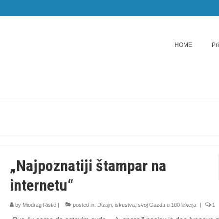
HOME
Pr
„Najpoznatiji štampar na
internetu“
by
Miodrag Ristić
|
posted in:
Dizajn
,
iskustva
,
svoj Gazda u 100 lekcija
|
1