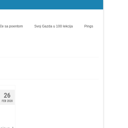
iče sa poentom
Svoj Gazda u 100 lekcija
Pings
26
FEB 2020