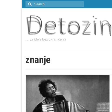
Search
for:
. . . za ideje bez ograničenja
znanje