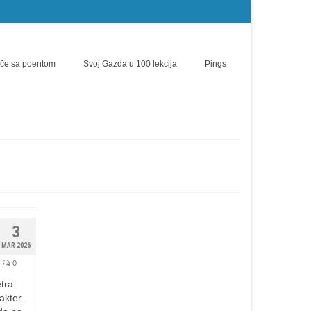
iče sa poentom
Svoj Gazda u 100 lekcija
Pings
3
MAR 2026
0
tra.
akter.