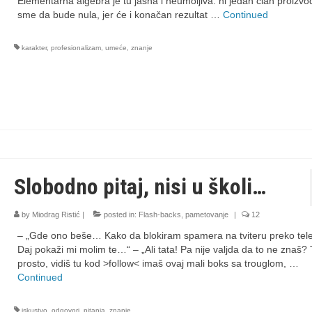
Elementarna algebra je tu jasna i neumoljiva: ni jedan član proizv
sme da bude nula, jer će i konačan rezultat …
Continued
karakter
,
profesionalizam
,
umeće
,
znanje
Slobodno pitaj, nisi u školi…
by
Miodrag Ristić
|
posted in:
Flash-backs
,
pametovanje
|
12
– „Gde ono beše… Kako da blokiram spamera na tviteru preko tel
Daj pokaži mi molim te…“ – „Ali tata! Pa nije valjda da to ne znaš? 
prosto, vidiš tu kod >follow< imaš ovaj mali boks sa trouglom, …
Continued
iskustvo
,
odgovori
,
pitanja
,
znanje