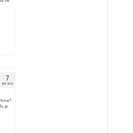
oda ne
7
SEP 2012
efona?
To je