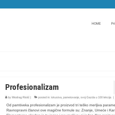
HOME
Pr
Profesionalizam
by
Miodrag Ristić
|
posted in:
iskustva
,
pametovanje
,
svoj Gazda u 100 lekcija
|
Od pamtiveka profesionalizam je proizvod tri teško merljiva parame
Ravnopravni članovi ove magične formule su: Znanje, Umeće i Kar