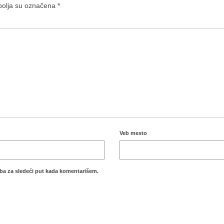
olja su označena
*
Veb mesto
ba za sledeći put kada komentarišem.