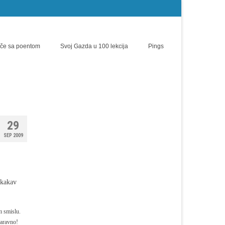
iče sa poentom
Svoj Gazda u 100 lekcija
Pings
29
SEP 2009
(kakav
m smislu.
Naravno!