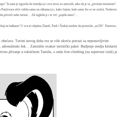
s! Ta nam je izgorela do temelja (a i ovu novu su zatvorili, tako da je sa „pivskim turizmom“
a Pančevaca ušće videla samo na slikama (a i, kako čujem, kule samo što se ne sruše). Nedavno
da privuče neke turiste… Ali izgleda je i to već „pojela maca“…
meštaj na balkanu! U sva tri objekta (Tamiš, Park i Štuka) možete da prenoćite „za Dž“. Naravn
a obećava. Turisti novog doba sve se više okreću potrazi za neponovljivim
 adrenalinski šok… Zamislite ovakav turistički paket: Budjenje medju klošarim
tivno plivanje u toksičnom Tamišu, a onda free-climbing (na sopstveni rizik) p