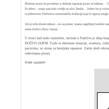
Možemo turiste da povedemo u obilazak najstarije pivare na balkanu… Uup
Pa dobro – ostaju nam kule-svetilje na ušću Tamiša… Jedino što je većin
za jedinstvenu Weifertovu numizmatičku kolekciju koja bi sigurno mogla 
Ali ne treba kloniti duhom – eto na primer: imamo najjeftiniji hotelski s
smeta društvo (flora i fauna)…
U stvari kad malo razmislim, turizam u Pančevu je ideja koj
DOŽIVLJAJEM. Traže se ektremne situacije, avantura, rizik,
pacovima, uz sirene za hemijsku opasnost. Zatim sledi rekrea
ruševinama pivare.
A tek vazduh!