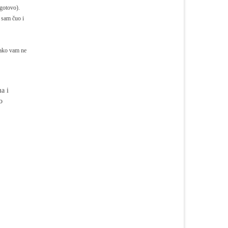
 gotovo).
 sam čuo i
o ako vam ne
a i
o