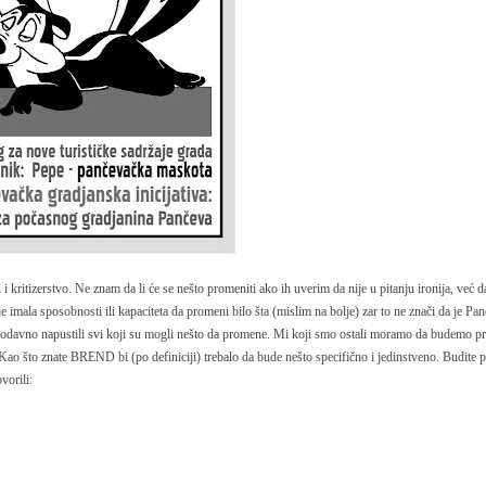
 kritizerstvo. Ne znam da li će se nešto promeniti ako ih uverim da nije u pitanju ironija, već 
e imala sposobnosti ili kapaciteta da promeni bilo šta (mislim na bolje) zar to ne znači da je Pa
n, odavno napustili svi koji su mogli nešto da promene. Mi koji smo ostali moramo da budemo p
 što znate BREND bi (po definiciji) trebalo da bude nešto specifično i jedinstveno. Budite p
vorili: