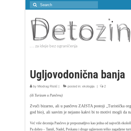
Search
for:
. . . za ideje bez ograničenja
Ugljovodonična banja
by
Miodrag Ristić
|
posted in:
ekologija
|
2
(ili Turizam u Pančevu)
Zvuči bizarno, ali u pančevu ZAISTA postoji „Turistička or
god bio), ali sasvim je nejasno kakvi bi to motivi mogli da 
Već više decenija Pančevo je prepoznatljivo kao jedna od najvećih ekološk
Pa dobro – Tamiš, Nadel, Peskanu i druge uglavnom teško zagadjene turist