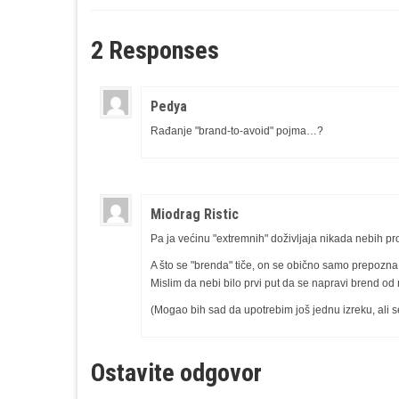
2 Responses
Pedya
Rađanje "brand-to-avoid" pojma…?
Miodrag Ristic
Pa ja većinu "extremnih" doživljaja nikada nebih p
A što se "brenda" tiče, on se obično samo prepozna, a
Mislim da nebi bilo prvi put da se napravi brend o
(Mogao bih sad da upotrebim još jednu izreku, ali
Ostavite odgovor