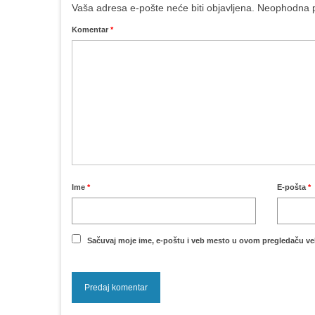
Vaša adresa e-pošte neće biti objavljena.
Neophodna p
Komentar
*
Ime
*
E-pošta
*
Sačuvaj moje ime, e-poštu i veb mesto u ovom pregledaču ve