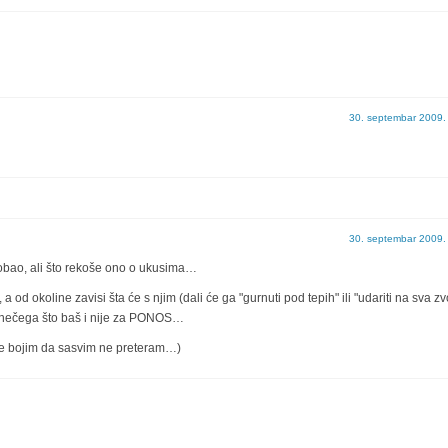
30. septembar 2009.
30. septembar 2009.
robao, ali što rekoše ono o ukusima…
 od okoline zavisi šta će s njim (dali će ga "gurnuti pod tepih" ili "udariti na sva zv
d nečega što baš i nije za PONOS…
 se bojim da sasvim ne preteram…)