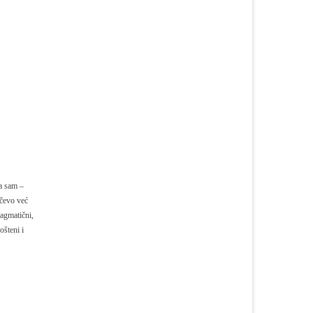
da sam –
nčevo već
ragmatični,
ošteni i