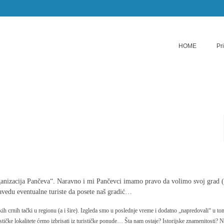
HOME
Pr
ganizacija Pančeva“. Naravno i mi Pančevci imamo pravo da volimo svoj grad 
navedu eventualne turiste da posete naš gradić…
ih crnih tački u regionu (a i šire). Izgleda smo u poslednje vreme i dodatno „napredovali“ u to
ičke lokalitete ćemo izbrisati iz turističke ponude… Šta nam ostaje? Istorijske znamenitosti? 