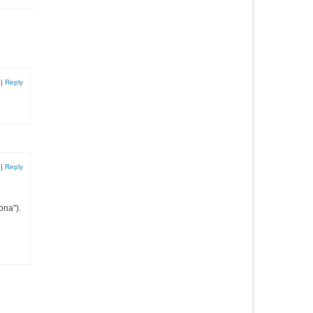
|
Reply
|
Reply
ona").