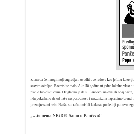
Znam da će mnogi moji sugradjani osuditi ove redove kao jeftinu kozeriju i
sasvim ozbiljan. Razmislite malo: Ako 50 godina ni jedna lokalna vlast nij
platilo biološku cenu? Očigledno je da su Pančevo, na ovaj ili onaj nači
i da pokušamo da od naše nesposobnosti i mazohizma napravimo brend. Kao
priznajte sami sebi: Na šta ste tačno mislili kada ste poslednji put ovo izgo
„…to nema NIGDE! Samo u Pančevu!“
.