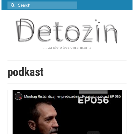
Search
for:
. . . za ideje bez ograničenja
podkast