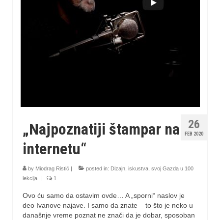
26
„Najpoznatiji štampar na
FEB 2020
internetu“
by
Miodrag Ristić
|
posted in:
Dizajn
,
iskustva
,
svoj Gazda u 100
lekcija
|
1
Ovo ću samo da ostavim ovde… A „sporni“ naslov je
deo Ivanove najave. I samo da znate – to što je neko u
današnje vreme poznat ne znači da je dobar, sposoban