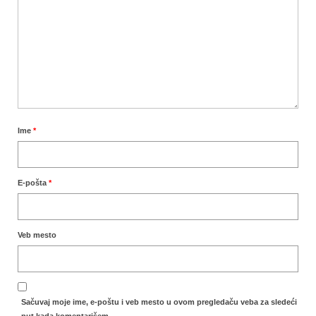
Ime
*
E-pošta
*
Veb mesto
Sačuvaj moje ime, e-poštu i veb mesto u ovom pregledaču veba za sledeći