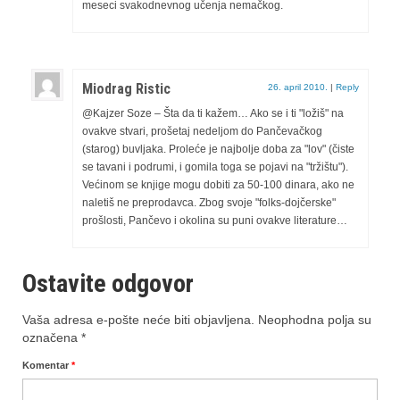
meseci svakodnevnog učenja nemačkog.
Miodrag Ristic
26. april 2010.
|
Reply
@Kajzer Soze – Šta da ti kažem… Ako se i ti "ložiš" na
ovakve stvari, prošetaj nedeljom do Pančevačkog
(starog) buvljaka. Proleće je najbolje doba za "lov" (čiste
se tavani i podrumi, i gomila toga se pojavi na "tržištu").
Većinom se knjige mogu dobiti za 50-100 dinara, ako ne
naletiš ne preprodavca. Zbog svoje "folks-dojčerske"
prošlosti, Pančevo i okolina su puni ovakve literature…
Ostavite odgovor
Vaša adresa e-pošte neće biti objavljena.
Neophodna polja su
označena
*
Komentar
*