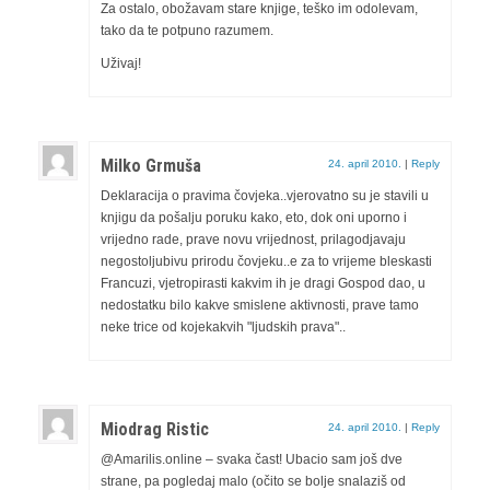
Za ostalo, obožavam stare knjige, teško im odolevam,
tako da te potpuno razumem.
Uživaj!
Milko Grmuša
24. april 2010.
|
Reply
Deklaracija o pravima čovjeka..vjerovatno su je stavili u
knjigu da pošalju poruku kako, eto, dok oni uporno i
vrijedno rade, prave novu vrijednost, prilagodjavaju
negostoljubivu prirodu čovjeku..e za to vrijeme bleskasti
Francuzi, vjetropirasti kakvim ih je dragi Gospod dao, u
nedostatku bilo kakve smislene aktivnosti, prave tamo
neke trice od kojekakvih "ljudskih prava"..
Miodrag Ristic
24. april 2010.
|
Reply
@Amarilis.online – svaka čast! Ubacio sam još dve
strane, pa pogledaj malo (očito se bolje snalaziš od