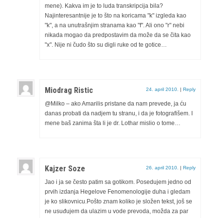
mene). Kakva im je to luda transkripcija bila?
Najinteresantnije je to što na koricama "k" izgleda kao
"k", a na unutrašnjim stranama kao "f". Ali ono "r" nebi
nikada mogao da predpostavim da može da se čita kao
"x". Nije ni čudo što su digli ruke od te gotice…
Miodrag Ristic
24. april 2010.
|
Reply
@Milko – ako Amarilis pristane da nam prevede, ja ću
danas probati da nadjem tu stranu, i da je fotografišem. I
mene baš zanima šta li je dr. Lothar mislio o tome…
Kajzer Soze
26. april 2010.
|
Reply
Jao i ja se često patim sa gotikom. Posedujem jedno od
prvih izdanja Hegelove Fenomenologije duha i gledam
je ko slikovnicu.Pošto znam koliko je složen tekst, još se
ne usuđujem da ulazim u vode prevoda, možda za par