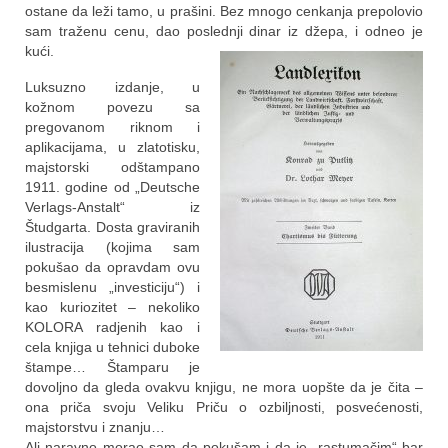
ostane da leži tamo, u prašini. Bez mnogo cenkanja prepolovio
sam traženu cenu, dao poslednji dinar iz džepa, i odneo je
kući.
Luksuzno izdanje, u
kožnom povezu sa
pregovanom riknom i
aplikacijama, u zlatotisku,
majstorski odštampano
1911. godine od „Deutsche
Verlags-Anstalt“ iz
Študgarta. Dosta graviranih
ilustracija (kojima sam
pokušao da opravdam ovu
besmislenu „investiciju“) i
kao kuriozitet – nekoliko
KOLORA radjenih kao i
cela knjiga u tehnici duboke
štampe… Štamparu je
dovoljno da gleda ovakvu knjigu, ne mora uopšte da je čita –
ona priča svoju Veliku Priču o ozbiljnosti, posvećenosti,
majstorstvu i znanju…
Ali naravno morao sam da pokušam i da je „rastumačim“ bar