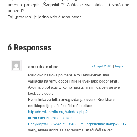
umesto prelepih „Švapskih“? Zašto je sve stalo – i vraća se
unazad?
Taj „progres“ je jedna vrlo čudna stvar…
.
6 Responses
amarilis.online
24. april 2010.
|
Reply
Malo oko naslova po meni je to Landlexikon. Ima
varijacija na temu gotice i nije je uvek lako odgonetniti.
Ako malo potražiš tu kombinaciju, mislim da će ti se sve
kockice uklopiti.
Evo ti linka za fotku prvog izdanja čuvene Brockhaus
enciklopedije pa ćeš uočiti reč Lexikon
http://de.wikipedia.org/w/index.php?
title=Datei:Brockhaus_Real-
Encyklop%C3%A4die_1843_Titel.jpg&filetimestamp=20060107
sorry, nisam dobra sa zagradama, snaći ćeš se već.