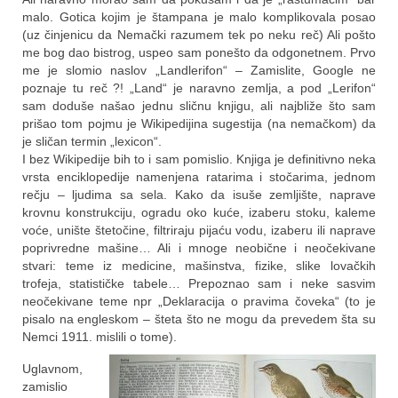
malo. Gotica kojim je štampana je malo komplikovala posao
(uz činjenicu da Nemački razumem tek po neku reč) Ali pošto
me bog dao bistrog, uspeo sam ponešto da odgonetnem. Prvo
me je slomio naslov „Landlerifon“ – Zamislite, Google ne
poznaje tu reč ?! „Land“ je naravno zemlja, a pod „Lerifon“
sam doduše našao jednu sličnu knjigu, ali najbliže što sam
prišao tom pojmu je Wikipedijina sugestija (na nemačkom) da
je sličan termin „lexicon“.
I bez Wikipedije bih to i sam pomislio. Knjiga je definitivno neka
vrsta enciklopedije namenjena ratarima i stočarima, jednom
rečju – ljudima sa sela. Kako da isuše zemljište, naprave
krovnu konstrukciju, ogradu oko kuće, izaberu stoku, kaleme
voće, unište štetočine, filtriraju pijaću vodu, izaberu ili naprave
poprivredne mašine… Ali i mnoge neobične i neočekivane
stvari: teme iz medicine, mašinstva, fizike, slike lovačkih
trofeja, statističke tabele… Prepoznao sam i neke sasvim
neočekivane teme npr „Deklaracija o pravima čoveka“ (to je
pisalo na engleskom – šteta što ne mogu da prevedem šta su
Nemci 1911. mislili o tome).
Uglavnom,
zamislio