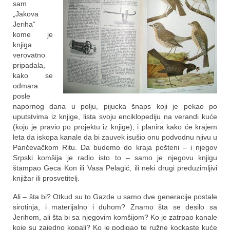
sam
„Jakova
Jeriha“
kome je
knjiga
verovatno
pripadala,
kako se
odmara
posle
napornog dana u polju, pijucka šnaps koji je pekao po
uputstvima iz knjige, lista svoju enciklopediju na verandi kuće
(koju je pravio po projektu iz knjige), i planira kako će krajem
leta da iskopa kanale da bi zauvek isušio onu podvodnu njivu u
Pančevačkom Ritu. Da budemo do kraja pošteni – i njegov
Srpski komšija je radio isto to – samo je njegovu knjigu
štampao Geca Kon ili Vasa Pelagić, ili neki drugi preduzimljivi
knjižar ili prosvetitelj.
Ali – šta bi? Otkud su to Gazde u samo dve generacije postale
sirotinja, i materijalno i duhom? Znamo šta se desilo sa
Jerihom, ali šta bi sa njegovim komšijom? Ko je zatrpao kanale
koje su zajedno kopali? Ko je podigao te ružne kockaste kuće