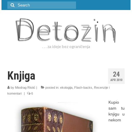
Search
for:
. . . za ideje bez ograničenja
Knjiga
24
APR 2010
by
Miodrag Ristić
|
posted in:
ekologija
,
Flash-backs
,
Recenzije i
komentari
|
6
Kupio
sam tu
knjigu u
nekom