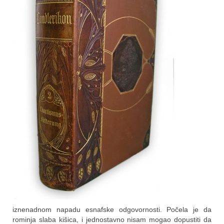
iznenadnom napadu esnafske odgovornosti. Počela je da
rominja slaba kišica, i jednostavno nisam mogao dopustiti da