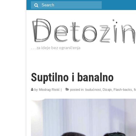
Search
for:
. . . za ideje bez ograničenja
Suptilno i banalno
by
Miodrag Ristić
|
posted in:
budućnost
,
Dizajn
,
Flash-backs
,
M