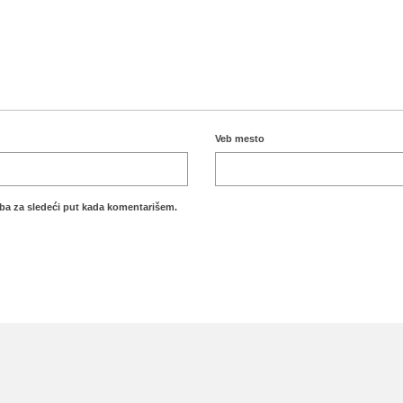
Veb mesto
ba za sledeći put kada komentarišem.