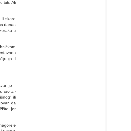
biti. Ali
ili skoro
nas danas
 koraku u
ehničkom
mentovano
ljenja. I
vari je i
no što im
šnog“ ili
ažovan da
ište, jer
nagorele