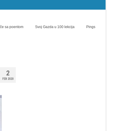
iče sa poentom
Svoj Gazda u 100 lekcija
Pings
2
FEB 2020