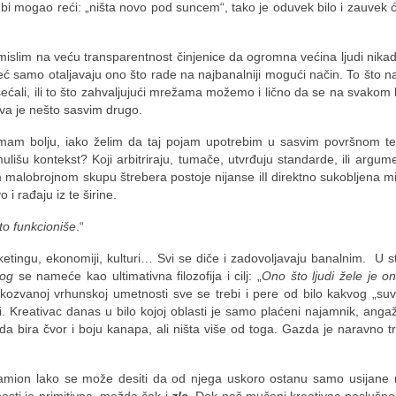
bi mogao reći: „ništa novo pod suncem“, tako je oduvek bilo i zauvek će 
mislim na veću transparentnost činjenice da ogromna većina ljudi nikad 
 već samo otaljavaju ono što rade na najbanalniji mogući način. To što 
sećali, ili to što zahvaljujući mrežama možemo i lično da se na svakom
ava je nešto sasvim drugo.
nemam bolju, iako želim da taj pojam upotrebim u sasvim površnom t
rmulišu kontekst? Koji arbitriraju, tumače, utvrđuju standarde, ili argu
malobrojnom skupu štrebera postoje nijanse ilI direktno sukobljena miš
 i rađaju iz te širine.
to funkcioniše
.“
ketingu, ekonomiji, kulturi… Svi se diče i zadovoljavaju banalnim. U st
nog
se nameće kao ultimativna filozofija i cilj: „
Ono što ljudi žele je o
kozvanoj vrhunskoj umetnosti sve se trebi i pere od bilo kakvog „suvi
. Kreativac danas u bilo kojoj oblasti je samo plaćeni najamnik, ang
ira čvor i boju kanapa, ali ništa više od toga. Gazda je naravno trž
kamion lako se može desiti da od njega uskoro ostanu samo usijane 