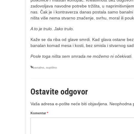
potkovice i mastan konopac. Kreativnost bez odgovorno
zadovoljava navodne potrebe tržišta, u naprimitivnije
nas. Čak je i kontraverza danas postala samo banalni t
ništa više nema stvarno značenje, svrhu, moral ili po
A to je trulo. Jako
trulo.
Kaže se da riba od glave smrdi. Kad glava ostane bez 
banalan komad mesa i kosti, bez smisla i stvarnog sad
Posle toga ništa sem smrada ne možemo ni očekivati.
banalno
,
suptilno
Ostavite odgovor
Vaša adresa e-pošte neće biti objavljena.
Neophodna p
Komentar
*