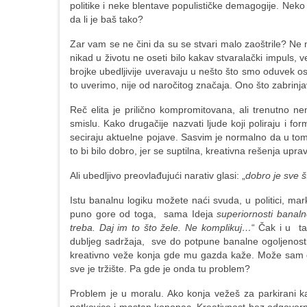
politike i neke blentave populističke demagogije. Neko 
da li je baš tako?
Zar vam se ne čini da su se stvari malo zaoštrile? Ne 
nikad u životu ne oseti bilo kakav stvaralački impuls,
brojke ubedljivije uveravaju u nešto što smo oduvek o
to uverimo, nije od naročitog značaja. Ono što zabrinj
Reč elita je prilično kompromitovana, ali trenutno 
smislu. Kako drugačije nazvati ljude koji poliraju i fo
seciraju aktuelne pojave. Sasvim je normalno da u tom 
to bi bilo dobro, jer se suptilna, kreativna rešenja upravo
Ali ubedljivo preovlađujući narativ glasi: „
dobro je sve š
Istu banalnu logiku možete naći svuda, u politici, mar
puno gore od toga, sama Ideja
superiornosti banal
treba. Daj im to što žele. Ne komplikuj…
“ Čak i u ta
dubljeg sadržaja, sve do potpune banalne ogoljenosti
kreativno veže konja gde mu gazda kaže. Može sam da b
sve je tržište. Pa gde je onda tu problem?
Problem je u moralu. Ako konja vežeš za parkirani 