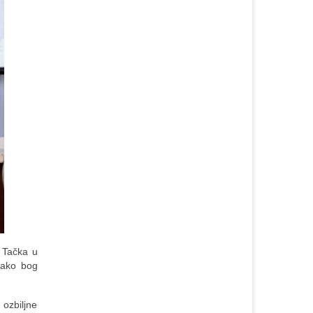
. Tačka u
„kako bog
 ozbiljne