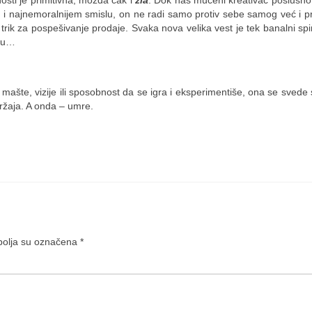
sti je primitivna, možda čak i
zla
. Dok naš mučeni kreativac poslušno
m i najnemoralnijem smislu, on ne radi samo protiv sebe samog već i pr
rik za pospešivanje prodaje. Svaka nova velika vest je tek banalni spi
uku…
mašte, vizije ili sposobnost da se igra i eksperimentiše, ona se sved
ržaja. A onda – umre.
olja su označena
*