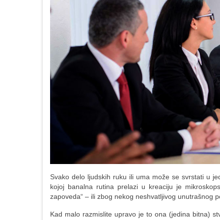
Svako delo ljudskih ruku ili uma može se svrstati u je
kojoj banalna rutina prelazi u kreaciju je mikroskop
zapoveda“ – ili zbog nekog neshvatljivog unutrašnog por
Kad malo razmislite upravo je to ona (jedina bitna) stv