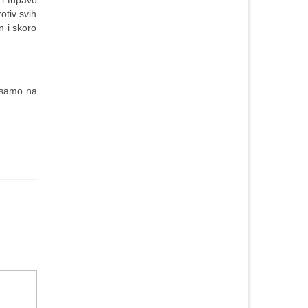
 i tupavo
otiv svih
n i skoro
e samo na