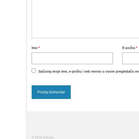
Ime
*
E-pošta
*
Sačuvaj moje ime, e-poštu i veb mesto u ovom pregledaču ve
© 2026 Detozin