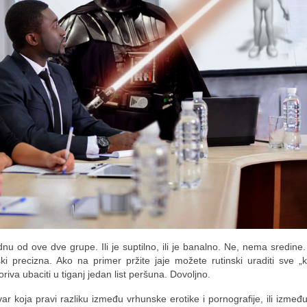
dnu od ove dve grupe. Ili je suptilno, ili je banalno. Ne, nema sredine
ski precizna. Ako na primer pržite jaje možete rutinski uraditi sve 
iva ubaciti u tiganj jedan list peršuna. Dovoljno.
ar koja pravi razliku između vrhunske erotike i pornografije, ili između